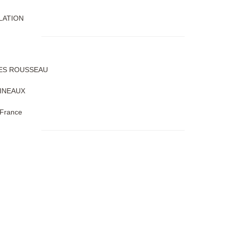
LATION
UES ROUSSEAU
LINEAUX
 France