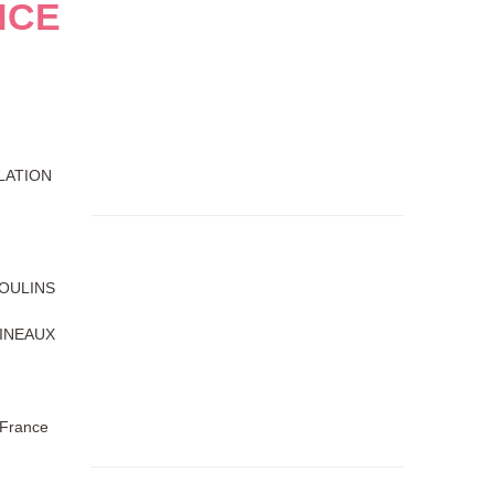
NCE
LATION
OULINS
LINEAUX
 France