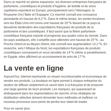
Dans ce marché en pleine expansion, les diverses entreprises françaises de
parfumerie, cosmétiques et produits d’hygiène, de toilette et de soins
capillaires exportent en Europe, principalement vers l’Allemagne, le
Royaume-Uni,l’Italie et l’Espagne. Ce marché connaît une croissance
persistante en hausse de 6,2°%. Dans le même temps, les ventes tricolores
vers les États-Unis ont connu une hausse de 20°% faisant de ce pays la
deuxième destination des exportations françaises de produits de la
parfumerie et des cosmétiques. Il faut savoir que la filière parfumerie-
cosmétique française exporte et progresse aux quatre coins du monde. Dans
les pays asiatiques, elle s’amplifie pour atteindre une hausse de 25°% ; au
Proche-Orient et au Moyen-Orient, elle connaît une augmentation 13,1°%. En
revanche, vers l’Afrique du Nord, les exportations françaises de produits
cosmétiques connaissent un recul sensible de 14°% même si parallèlement,
en Egypte, elles affichent un accroissement de près de 17°%.
La vente en ligne
Aujourd’hui, Internet représente un moyen incontournable et économique de
vendre ses produits. La boutique en ligne permet à chaque entreprise du
secteur de diffuser amplement ce savoir-faire à la française et de proposer
une large gamme de leurs produits. Les marques, qui auparavant se
distinguaient dans les segmentations de marché, et les stratégies de
distribution sélective doivent réinventer leurs méthodes et maîtriser ce
nouveau processus sous peine de perdre leur statut de leader.
Pour en savoir plus :