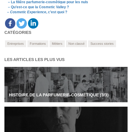
– La filière parfumerie-cosmétique pour les nuls
– Qu’est-ce que la Cosmetic Valley ?
–
Cosmetic Experience
, c’est quoi ?
CATÉGORIES
Entreprises
Formations
Métiers
Non classé
Success stories
LES ARTICLES LES PLUS VUS
HISTOIRE DE LA PARFUMERIE-COSMÉTIQUE (3/3)