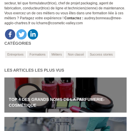
secteur, tel que formulateur(trice), chef de projet packaging, agent de
fabrication, conducteur(trice) de ligne et technicien(cienne) de maintenance.
Vous exercez un de ces métiers ou vous êtes dans une formation liée à ces
métiers ? Partagez votre expérience !
Contactez :
audrey.bonneau@mee-
agglo-chartres.fr ou lcharre@cosmetic-valley.com
CATÉGORIES
Entreprises
Formations
Métiers
Non classé
Success stories
LES ARTICLES LES PLUS VUS
TOP 4 DES GRANDS NOMS DE LA PARFUMERIE-
COSMÉTIQUE